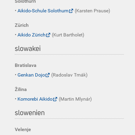
Solothurn
•
Aikido-Schule Solothurn
(Karsten Prause)
Zürich
•
Aikido Zürich
(Kurt Bartholet)
slowakei
Bratislava
•
Genkan Dojo
(Radoslav Tmák)
Žilina
•
Komorebi Aikido
(Martin Mlynár)
slowenien
Velenje