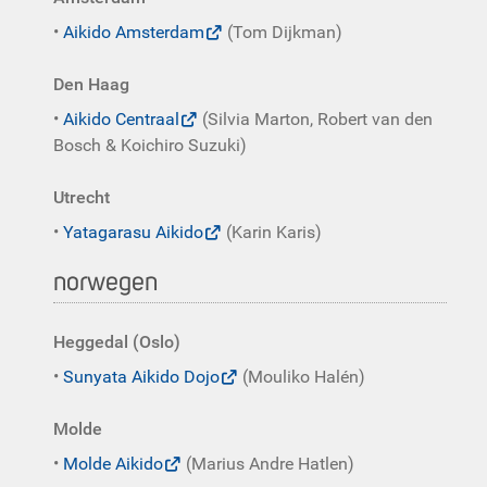
•
Aikido Amsterdam
(Tom Dijkman)
Den Haag
•
Aikido Centraal
(Silvia Marton, Robert van den
Bosch & Koichiro Suzuki)
Utrecht
•
Yatagarasu Aikido
(Karin Karis)
norwegen
Heggedal (Oslo)
•
Sunyata Aikido Dojo
(Mouliko Halén)
Molde
•
Molde Aikido
(Marius Andre Hatlen)