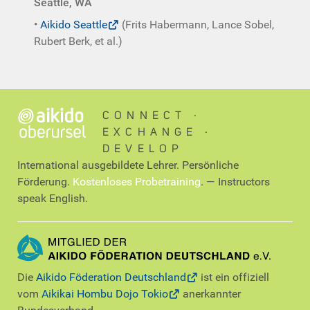
Seattle, WA
•
Aikido Seattle
(Frits Habermann, Lance Sobel,
Rubert Berk, et al.)
CONNECT ∙
EXCHANGE ∙
DEVELOP
International ausgebildete Lehrer. Persönliche
Förderung.
Kostenloses Probetraining
. — Instructors
speak English.
Die
Aikido Föderation Deutschland
ist ein offiziell
vom
Aikikai Hombu Dojo Tokio
anerkannter