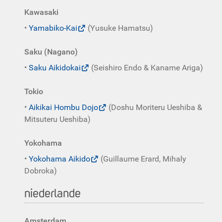
Kawasaki
•
Yamabiko-Kai
(Yusuke Hamatsu)
Saku (Nagano)
•
Saku Aikidokai
(Seishiro Endo & Kaname Ariga)
Tokio
•
Aikikai Hombu Dojo
(Doshu Moriteru Ueshiba &
Mitsuteru Ueshiba)
Yokohama
•
Yokohama Aikido
(Guillaume Erard, Mihaly
Dobroka)
niederlande
Amsterdam