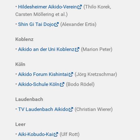
•
Hildesheimer Aikido-Verein
(Thilo Korek,
Carsten Möllering et al.)
•
Shin Gi Tai Dojo
(Alexander Ertis)
Koblenz
•
Aikido an der Uni Koblenz
(Marion Peter)
Köln
•
Aikido Forum Kishintai
(Jörg Kretzschmar)
•
Aikido-Schule Köln
(Bodo Rödel)
Laudenbach
•
TV Laudenbach Aikido
(Christian Wierer)
Leer
•
Aiki-Kobudo-Kai
(Ulf Rott)