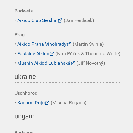
Budweis
•
Aikido Club Seishin
(Ján Pertlíček)
Prag
•
Aikido Praha Vinohrady
(Martin Švihla)
•
Eastside Aikido
(Ivan Púček & Theodora Wolfe)
•
Mushin Aikidó Lublaňská
(Jiří Novotný)
ukraine
Uschhorod
•
Kagami Dojo
(Mischa Rogach)
ungarn
Budapest