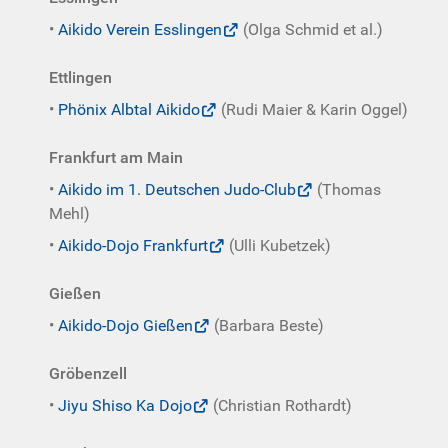
•
Aikido Verein Esslingen
(Olga Schmid et al.)
Ettlingen
•
Phönix Albtal Aikido
(Rudi Maier & Karin Oggel)
Frankfurt am Main
•
Aikido im 1. Deutschen Judo-Club
(Thomas
Mehl)
•
Aikido-Dojo Frankfurt
(Ulli Kubetzek)
Gießen
•
Aikido-Dojo Gießen
(Barbara Beste)
Gröbenzell
•
Jiyu Shiso Ka Dojo
(Christian Rothardt)