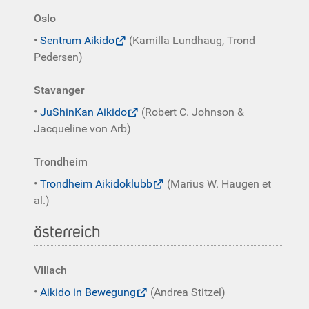
Oslo
•
Sentrum Aikido
(Kamilla Lundhaug, Trond
Pedersen)
Stavanger
•
JuShinKan Aikido
(Robert C. Johnson &
Jacqueline von Arb)
Trondheim
•
Trondheim Aikidoklubb
(Marius W. Haugen et
al.)
österreich
Villach
•
Aikido in Bewegung
(Andrea Stitzel)