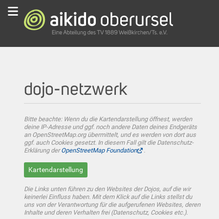
dojo-netzwerk
Bitte beachte: Wenn du die Kartendarstellung öffnest, werden
deine IP-Adresse und ggf. noch andere Daten deines Endgeräts
an OpenStreetMap.org übermittelt, und es werden von dort aus
ggf. auch Cookies gesetzt. In diesem Fall gilt die Datenschutz-
Erklärung der
OpenStreetMap Foundation
.
Kartendarstellung
Die Links unten führen zu den Websites der Dojos, auf die wir
keinerlei Einfluss haben. Mit dem Klick auf die Links stellst du
uns von der Verantwortung für die aufgerufenen Websites, deren
Inhalte und deren Verhalten frei (Datenschutz, Cookies etc.).