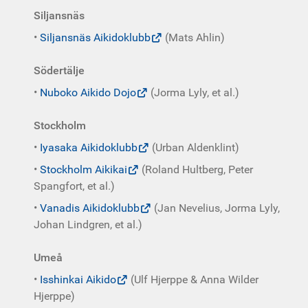
Siljansnäs
•
Siljansnäs Aikidoklubb
(Mats Ahlin)
Södertälje
•
Nuboko Aikido Dojo
(Jorma Lyly, et al.)
Stockholm
•
Iyasaka Aikidoklubb
(Urban Aldenklint)
•
Stockholm Aikikai
(Roland Hultberg, Peter
Spangfort, et al.)
•
Vanadis Aikidoklubb
(Jan Nevelius, Jorma Lyly,
Johan Lindgren, et al.)
Umeå
•
Isshinkai Aikido
(Ulf Hjerppe & Anna Wilder
Hjerppe)