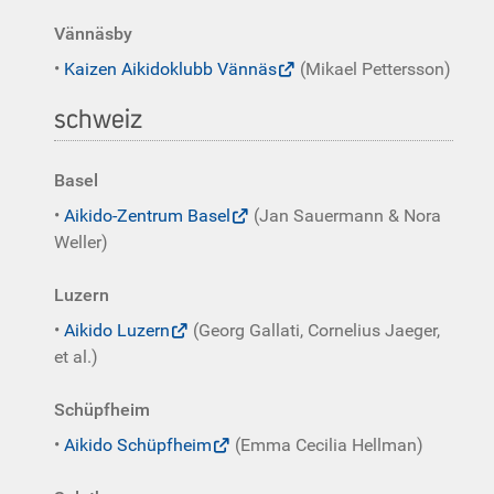
Vännäsby
•
Kaizen Aikidoklubb Vännäs
(Mikael Pettersson)
schweiz
Basel
•
Aikido-Zentrum Basel
(Jan Sauermann & Nora
Weller)
Luzern
•
Aikido Luzern
(Georg Gallati, Cornelius Jaeger,
et al.)
Schüpfheim
•
Aikido Schüpfheim
(Emma Cecilia Hellman)