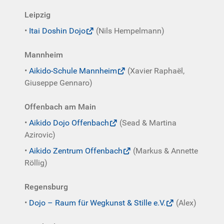
Leipzig
•
Itai Doshin Dojo
(Nils Hempelmann)
Mannheim
•
Aikido-Schule Mannheim
(Xavier Raphaël,
Giuseppe Gennaro)
Offenbach am Main
•
Aikido Dojo Offenbach
(Sead & Martina
Azirovic)
•
Aikido Zentrum Offenbach
(Markus & Annette
Röllig)
Regensburg
•
Dojo – Raum für Wegkunst & Stille e.V.
(Alex)