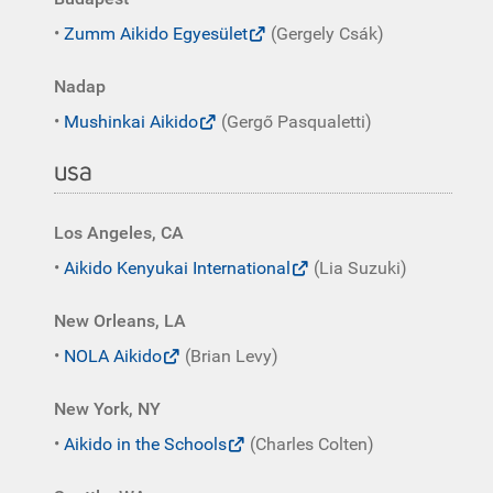
•
Zumm Aikido Egyesület
(Gergely Csák)
Nadap
•
Mushinkai Aikido
(Gergő Pasqualetti)
usa
Los Angeles, CA
•
Aikido Kenyukai International
(Lia Suzuki)
New Orleans, LA
•
NOLA Aikido
(Brian Levy)
New York, NY
•
Aikido in the Schools
(Charles Colten)