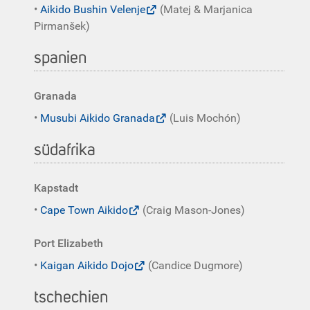
•
Aikido Bushin Velenje
(Matej & Marjanica
Pirmanšek)
spanien
Granada
•
Musubi Aikido Granada
(Luis Mochón)
südafrika
Kapstadt
•
Cape Town Aikido
(Craig Mason-Jones)
Port Elizabeth
•
Kaigan Aikido Dojo
(Candice Dugmore)
tschechien