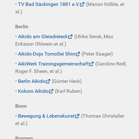
•
TV Bad Säckingen 1881 e.V.
(Marion Kölble, et
al.)
Berlin
•
Aikido am Gleisdreieck
(Ulrike Serak, Max
Eriksson Ohlwein et al.)
•
Aikido-Dojo TomoSei Shin
(Peter Saager)
•
AikiWerk Trainingsgemeinschaft
(Caroline Redl,
Roger F. Sheen, et al.)
•
Berlin Aikido
(Günter Heck)
•
Kokoro Aikido
(Karl Ruben)
Bonn
•
Bewegung & Lebenskunst
(Thomas Christaller
et al.)
Bremen