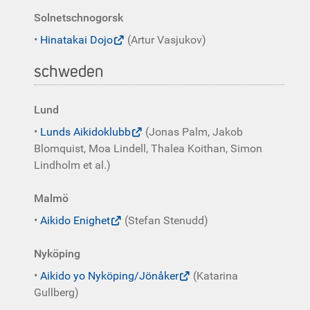
Solnetschnogorsk
•
Hinatakai Dojo
(Artur Vasjukov)
schweden
Lund
•
Lunds Aikidoklubb
(Jonas Palm, Jakob
Blomquist, Moa Lindell, Thalea Koithan, Simon
Lindholm et al.)
Malmö
•
Aikido Enighet
(Stefan Stenudd)
Nyköping
•
Aikido yo Nyköping/Jönåker
(Katarina
Gullberg)