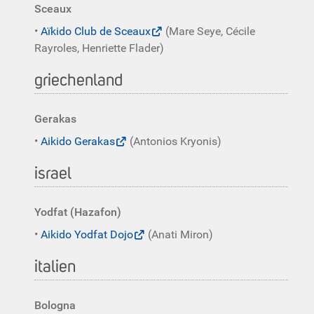
Sceaux
•
Aïkido Club de Sceaux
(Mare Seye, Cécile
Rayroles, Henriette Flader)
griechenland
Gerakas
•
Aikido Gerakas
(Antonios Kryonis)
israel
Yodfat (Hazafon)
•
Aikido Yodfat Dojo
(Anati Miron)
italien
Bologna