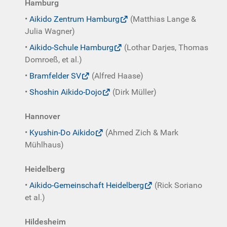
Hamburg
•
Aikido Zentrum Hamburg
(Matthias Lange &
Julia Wagner)
•
Aikido-Schule Hamburg
(Lothar Darjes, Thomas
Domroeß, et al.)
•
Bramfelder SV
(Alfred Haase)
•
Shoshin Aikido-Dojo
(Dirk Müller)
Hannover
•
Kyushin-Do Aikido
(Ahmed Zich & Mark
Mühlhaus)
Heidelberg
•
Aikido-Gemeinschaft Heidelberg
(Rick Soriano
et al.)
Hildesheim