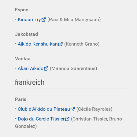
Espoo
•
Kinoumi ry
(Pasi & Miia Mäntysaari)
Jakobstad
•
Aikido Kenshu-kan
(Kenneth Granö)
Vantaa
•
Akari Aikido
(Miranda Saarentaus)
frankreich
Paris
•
Club d’Aïkido du Plateau
(Cécile Rayroles)
•
Dojo du Cercle Tissier
(Christian Tissier, Bruno
Gonzalez)