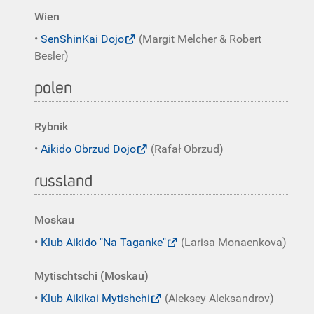
Wien
•
SenShinKai Dojo
(Margit Melcher & Robert
Besler)
polen
Rybnik
•
Aikido Obrzud Dojo
(Rafał Obrzud)
russland
Moskau
•
Klub Aikido "Na Taganke"
(Larisa Monaenkova)
Mytischtschi (Moskau)
•
Klub Aikikai Mytishchi
(Aleksey Aleksandrov)