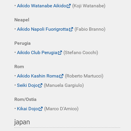
•
Aikido Watanabe Aikido
(Koji Watanabe)
Neapel
•
Aikido Napoli Fuorigrotta
(Fabio Branno)
Perugia
•
Aikido Club Perugia
(Stefano Cocchi)
Rom
•
Aikido Kashin Roma
(Roberto Martucci)
•
Seiki Dojo
(Manuela Gargiulo)
Rom/Ostia
•
Kikai Dojo
(Marco D'Amico)
japan