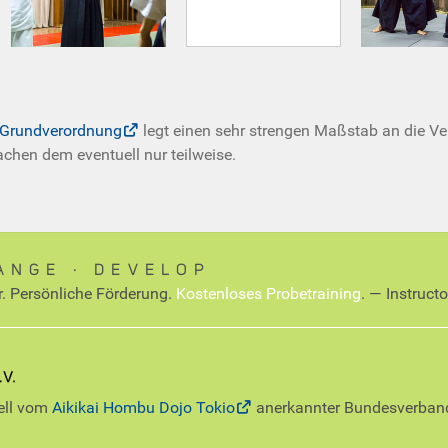
-Grundverordnung
legt einen sehr strengen Maßstab an die Ve
rachen dem eventuell nur teilweise.
ANGE ∙ DEVELOP
r. Persönliche Förderung.
Kostenloses Probetraining
. — Instruct
iell vom
Aikikai Hombu Dojo Tokio
anerkannter Bundesverban