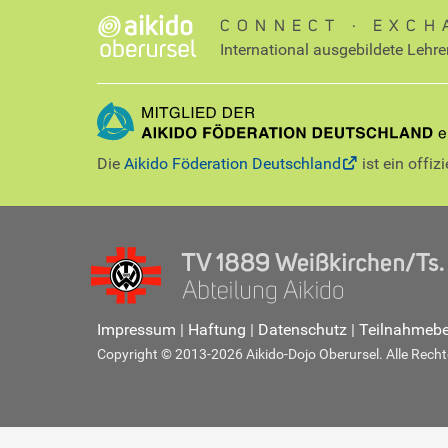
CONNECT ∙ EXCH
International ausgebildete Lehre
Die
Aikido Föderation Deutschland
ist ein offiz
Impressum
|
Haftung
|
Datenschutz
|
Teilnahmeb
Copyright © 2013-2026 Aikido-Dojo Oberursel. Alle Rechte