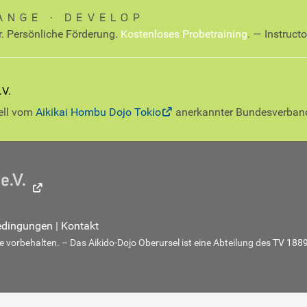
ANGE ∙ DEVELOP
r. Persönliche Förderung.
Kostenloses Probetraining
. — Instruct
iell vom
Aikikai Hombu Dojo Tokio
anerkannter Bundesverban
edingungen
|
Kontakt
 vorbehalten. – Das Aikido-Dojo Oberursel ist eine Abteilung des
TV 1889