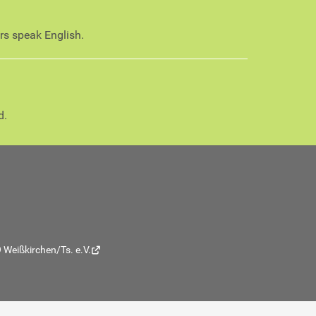
ors speak English.
d.
 Weißkirchen/Ts. e.V.