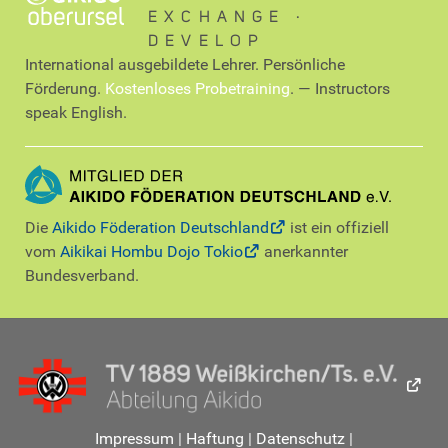
EXCHANGE ∙
DEVELOP
International ausgebildete Lehrer. Persönliche
Förderung.
Kostenloses Probetraining
. — Instructors
speak English.
Die
Aikido Föderation Deutschland
ist ein offiziell
vom
Aikikai Hombu Dojo Tokio
anerkannter
Bundesverband.
Impressum
|
Haftung
|
Datenschutz
|