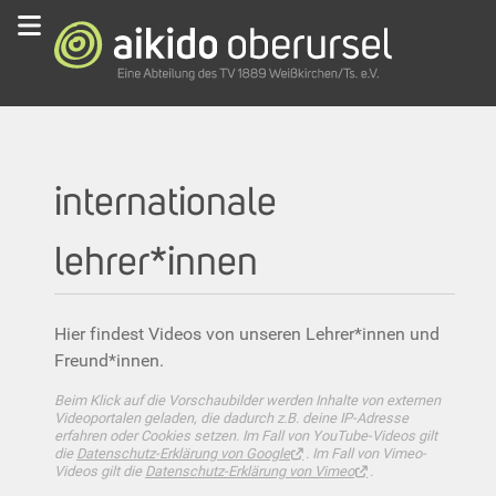
internationale
lehrer*innen
Hier findest Videos von unseren Lehrer*innen und
Freund*innen.
Beim Klick auf die Vorschaubilder werden Inhalte von externen
Videoportalen geladen, die dadurch z.B. deine IP-Adresse
erfahren oder Cookies setzen. Im Fall von YouTube-Videos gilt
die
Datenschutz-Erklärung von Google
. Im Fall von Vimeo-
Videos gilt die
Datenschutz-Erklärung von Vimeo
.