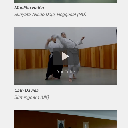
Mouliko Halén
Sunyata Aikido Dojo, Heggedal (NO)
YouTube
Cath Davies
Birmingham (UK)