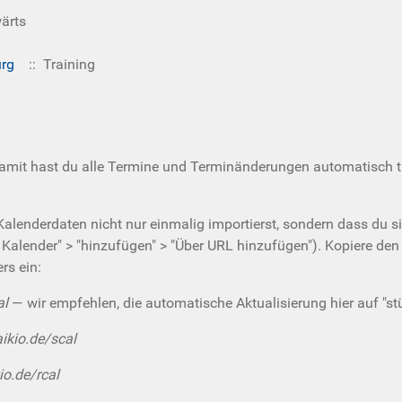
ärts
urg
:: Training
Damit hast du alle Termine und Terminänderungen automatisch t
 Kalenderdaten nicht nur einmalig importierst, sondern dass du s
e Kalender" > "hinzufügen" > "Über URL hinzufügen"). Kopiere de
rs ein:
al
— wir empfehlen, die automatische Aktualisierung hier auf "st
aikio.de/scal
io.de/rcal