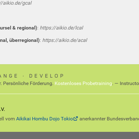
//aikio.de/gcal
ursel & regional)
:
https://aikio.de/lcal
nal, überregional)
:
https://aikio.de/acal
ANGE ∙ DEVELOP
r. Persönliche Förderung.
Kostenloses Probetraining
. — Instruct
iell vom
Aikikai Hombu Dojo Tokio
anerkannter Bundesverban