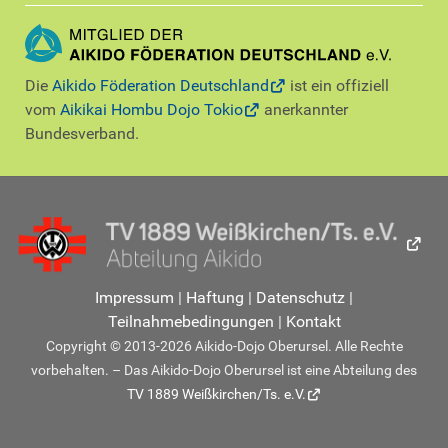
Die
Aikido Föderation Deutschland
ist ein offiziell
vom
Aikikai Hombu Dojo Tokio
anerkannter
Bundesverband.
Impressum
|
Haftung
|
Datenschutz
|
Teilnahmebedingungen
|
Kontakt
Copyright © 2013-2026 Aikido-Dojo Oberursel. Alle Rechte
vorbehalten. – Das Aikido-Dojo Oberursel ist eine Abteilung des
TV 1889 Weißkirchen/Ts. e.V.