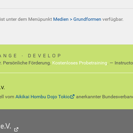
 ist unter dem Menüpunkt
Medien > Grundformen
verfügbar.
ANGE ∙ DEVELOP
r. Persönliche Förderung.
Kostenloses Probetraining
. — Instruct
iell vom
Aikikai Hombu Dojo Tokio
anerkannter Bundesverban