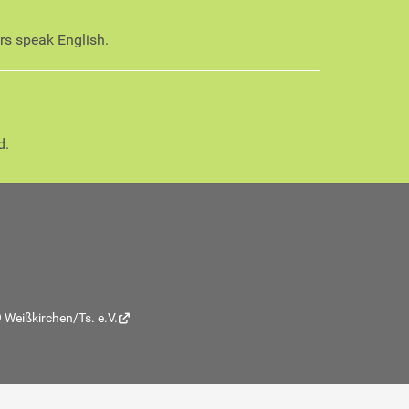
ors speak English.
d.
 Weißkirchen/Ts. e.V.