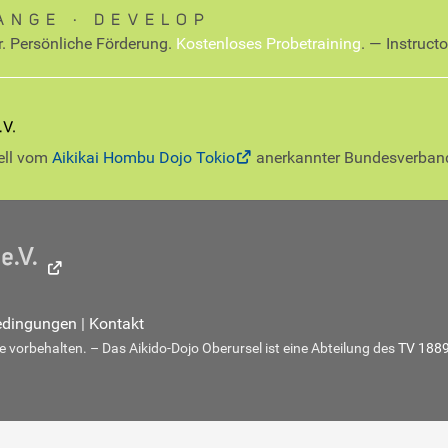
ANGE ∙ DEVELOP
r. Persönliche Förderung.
Kostenloses Probetraining
. — Instruct
iell vom
Aikikai Hombu Dojo Tokio
anerkannter Bundesverban
edingungen
|
Kontakt
 vorbehalten. – Das Aikido-Dojo Oberursel ist eine Abteilung des
TV 1889