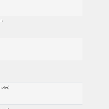
ik.
thöhe)