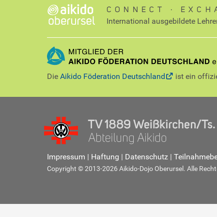
CONNECT ∙ EXCH
International ausgebildete Lehre
Die
Aikido Föderation Deutschland
ist ein offiz
Impressum
|
Haftung
|
Datenschutz
|
Teilnahmeb
Copyright © 2013-2026 Aikido-Dojo Oberursel. Alle Rechte