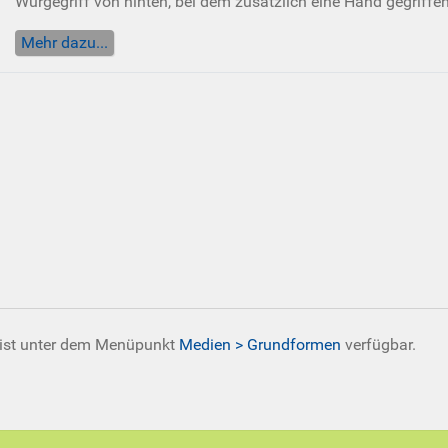
Würgegriff von hinten, bei dem zusätzlich eine Hand gegriffen
Mehr dazu...
 ist unter dem Menüpunkt
Medien > Grundformen
verfügbar.